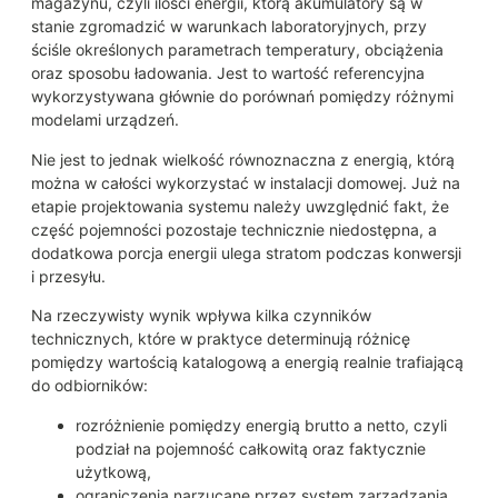
magazynu, czyli ilości energii, którą akumulatory są w
stanie zgromadzić w warunkach laboratoryjnych, przy
ściśle określonych parametrach temperatury, obciążenia
oraz sposobu ładowania. Jest to wartość referencyjna
wykorzystywana głównie do porównań pomiędzy różnymi
modelami urządzeń.
Nie jest to jednak wielkość równoznaczna z energią, którą
można w całości wykorzystać w instalacji domowej. Już na
etapie projektowania systemu należy uwzględnić fakt, że
część pojemności pozostaje technicznie niedostępna, a
dodatkowa porcja energii ulega stratom podczas konwersji
i przesyłu.
Na rzeczywisty wynik wpływa kilka czynników
technicznych, które w praktyce determinują różnicę
pomiędzy wartością katalogową a energią realnie trafiającą
do odbiorników:
rozróżnienie pomiędzy energią brutto a netto, czyli
podział na pojemność całkowitą oraz faktycznie
użytkową,
ograniczenia narzucane przez system zarządzania