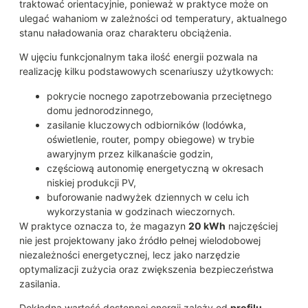
traktować orientacyjnie, ponieważ w praktyce może on
ulegać wahaniom w zależności od temperatury, aktualnego
stanu naładowania oraz charakteru obciążenia.
W ujęciu funkcjonalnym taka ilość energii pozwala na
realizację kilku podstawowych scenariuszy użytkowych:
pokrycie nocnego zapotrzebowania przeciętnego
domu jednorodzinnego,
zasilanie kluczowych odbiorników (lodówka,
oświetlenie, router, pompy obiegowe) w trybie
awaryjnym przez kilkanaście godzin,
częściową autonomię energetyczną w okresach
niskiej produkcji PV,
buforowanie nadwyżek dziennych w celu ich
wykorzystania w godzinach wieczornych.
W praktyce oznacza to, że magazyn
20 kWh
najczęściej
nie jest projektowany jako źródło pełnej wielodobowej
niezależności energetycznej, lecz jako narzędzie
optymalizacji zużycia oraz zwiększenia bezpieczeństwa
zasilania.
Dokładna wartość dostępnej energii zależy od
profilu