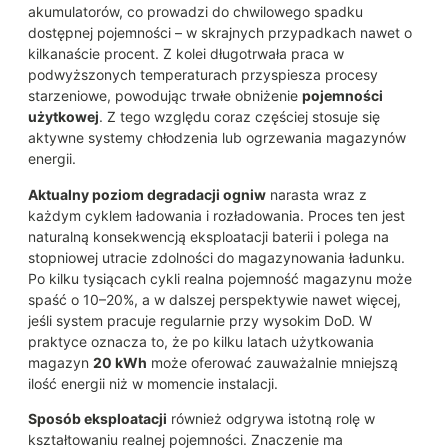
akumulatorów, co prowadzi do chwilowego spadku
dostępnej pojemności – w skrajnych przypadkach nawet o
kilkanaście procent. Z kolei długotrwała praca w
podwyższonych temperaturach przyspiesza procesy
starzeniowe, powodując trwałe obniżenie
pojemności
użytkowej
. Z tego względu coraz częściej stosuje się
aktywne systemy chłodzenia lub ogrzewania magazynów
energii.
Aktualny poziom degradacji ogniw
narasta wraz z
każdym cyklem ładowania i rozładowania. Proces ten jest
naturalną konsekwencją eksploatacji baterii i polega na
stopniowej utracie zdolności do magazynowania ładunku.
Po kilku tysiącach cykli realna pojemność magazynu może
spaść o 10–20%, a w dalszej perspektywie nawet więcej,
jeśli system pracuje regularnie przy wysokim DoD. W
praktyce oznacza to, że po kilku latach użytkowania
magazyn
20 kWh
może oferować zauważalnie mniejszą
ilość energii niż w momencie instalacji.
Sposób eksploatacji
również odgrywa istotną rolę w
kształtowaniu realnej pojemności. Znaczenie ma