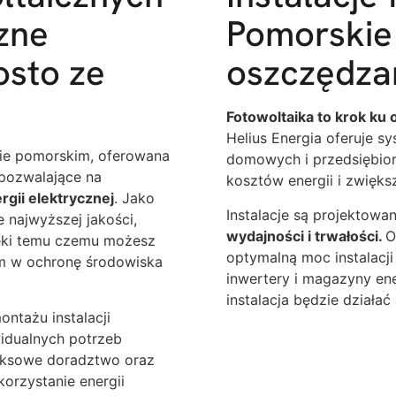
zne
Pomorskie 
osto ze
oszczędza
Fotowoltaika to krok ku
Helius Energia oferuje s
e pomorskim, oferowana
domowych i przedsiębio
 pozwalające na
kosztów energii i zwięks
rgii elektrycznej
. Jako
Instalacje są projektowa
najwyższej jakości,
wydajności i trwałości.
O
ęki temu czemu możesz
optymalną moc instalacji
em w ochronę środowiska
inwertery i magazyny ene
instalacja będzie działać
ontażu instalacji
idualnych potrzeb
leksowe doradztwo oraz
orzystanie energii