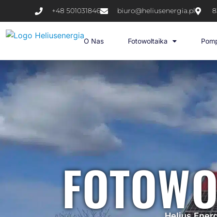
+48 501031846
biuro@heliusenergia.pl
8
O Nas
Fotowoltaika
Pomp
FOTOWO
Helius Energ