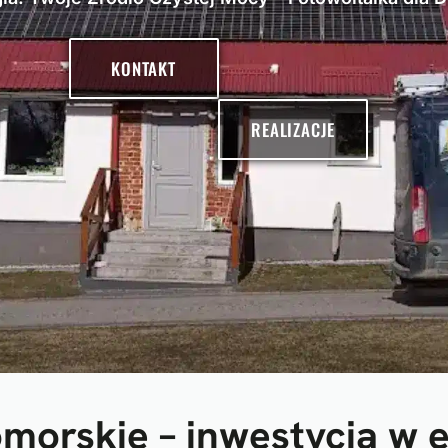
KONTAKT
REALIZACJE
morskie – inwestycja w 