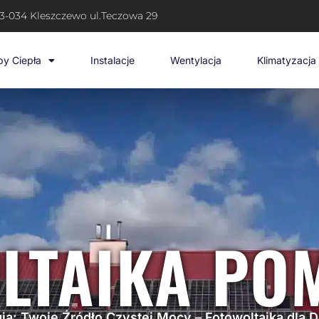
3-034 Kleszczewo ul.Teczowa 29
y Ciepła
Instalacje
Wentylacja
Klimatyzacja
LTAIKA PO
ia: Twoje Źródło Czystej Mocy – Fotowoltaika dla 