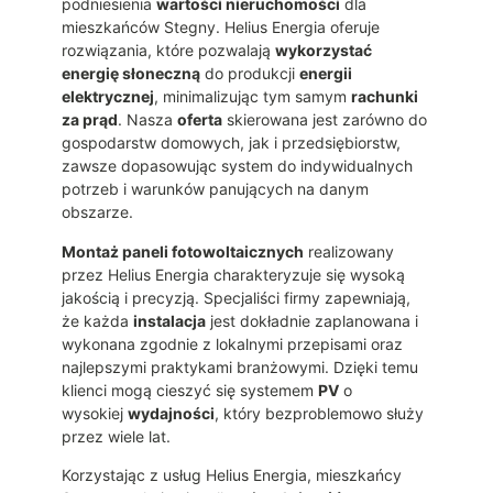
podniesienia
wartości nieruchomości
dla
mieszkańców Stegny. Helius Energia oferuje
rozwiązania, które pozwalają
wykorzystać
energię słoneczną
do produkcji
energii
elektrycznej
, minimalizując tym samym
rachunki
za prąd
. Nasza
oferta
skierowana jest zarówno do
gospodarstw domowych, jak i przedsiębiorstw,
zawsze dopasowując system do indywidualnych
potrzeb i warunków panujących na danym
obszarze.
Montaż paneli fotowoltaicznych
realizowany
przez Helius Energia charakteryzuje się wysoką
jakością i precyzją. Specjaliści firmy zapewniają,
że każda
instalacja
jest dokładnie zaplanowana i
wykonana zgodnie z lokalnymi przepisami oraz
najlepszymi praktykami branżowymi. Dzięki temu
klienci mogą cieszyć się systemem
PV
o
wysokiej
wydajności
, który bezproblemowo służy
przez wiele lat.
Korzystając z usług Helius Energia, mieszkańcy