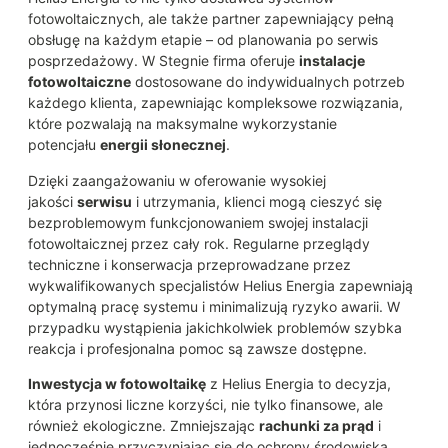
fotowoltaicznych, ale także partner zapewniający pełną
obsługę na każdym etapie – od planowania po serwis
posprzedażowy. W Stegnie firma oferuje
instalacje
fotowoltaiczne
dostosowane do indywidualnych potrzeb
każdego klienta, zapewniając kompleksowe rozwiązania,
które pozwalają na maksymalne wykorzystanie
potencjału
energii słonecznej
.
Dzięki zaangażowaniu w oferowanie wysokiej
jakości
serwisu
i utrzymania, klienci mogą cieszyć się
bezproblemowym funkcjonowaniem swojej instalacji
fotowoltaicznej przez cały rok. Regularne przeglądy
techniczne i konserwacja przeprowadzane przez
wykwalifikowanych specjalistów Helius Energia zapewniają
optymalną pracę systemu i minimalizują ryzyko awarii. W
przypadku wystąpienia jakichkolwiek problemów szybka
reakcja i profesjonalna pomoc są zawsze dostępne.
Inwestycja w fotowoltaikę
z Helius Energia to decyzja,
która przynosi liczne korzyści, nie tylko finansowe, ale
również ekologiczne. Zmniejszając
rachunki za prąd
i
jednocześnie przyczyniając się do ochrony środowiska