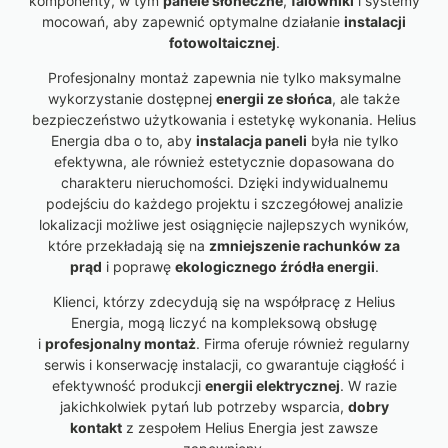
komponenty, w tym
panele słoneczne
,
falowniki
i systemy
mocowań, aby zapewnić optymalne działanie
instalacji
fotowoltaicznej
.
Profesjonalny montaż zapewnia nie tylko maksymalne
wykorzystanie dostępnej
energii ze słońca
, ale także
bezpieczeństwo użytkowania i estetykę wykonania. Helius
Energia dba o to, aby
instalacja paneli
była nie tylko
efektywna, ale również estetycznie dopasowana do
charakteru nieruchomości. Dzięki indywidualnemu
podejściu do każdego projektu i szczegółowej analizie
lokalizacji możliwe jest osiągnięcie najlepszych wyników,
które przekładają się na
zmniejszenie rachunków za
prąd
i poprawę
ekologicznego źródła energii
.
Klienci, którzy zdecydują się na współpracę z Helius
Energia, mogą liczyć na kompleksową obsługę
i
profesjonalny montaż
. Firma oferuje również regularny
serwis i konserwację instalacji, co gwarantuje ciągłość i
efektywność produkcji
energii elektrycznej
. W razie
jakichkolwiek pytań lub potrzeby wsparcia,
dobry
kontakt
z zespołem Helius Energia jest zawsze