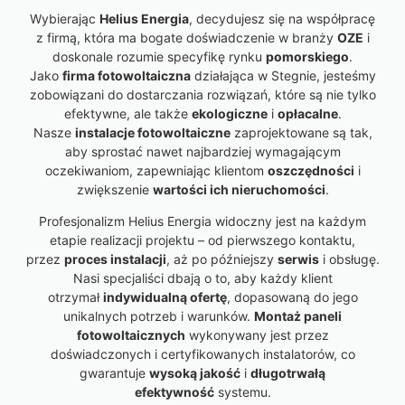
Wybierając
Helius Energia
, decydujesz się na współpracę
z firmą, która ma bogate doświadczenie w branży
OZE
i
doskonale rozumie specyfikę rynku
pomorskiego
.
Jako
firma fotowoltaiczna
działająca w Stegnie, jesteśmy
zobowiązani do dostarczania rozwiązań, które są nie tylko
efektywne, ale także
ekologiczne
i
opłacalne
.
Nasze
instalacje fotowoltaiczne
zaprojektowane są tak,
aby sprostać nawet najbardziej wymagającym
oczekiwaniom, zapewniając klientom
oszczędności
i
zwiększenie
wartości ich nieruchomości
.
Profesjonalizm Helius Energia widoczny jest na każdym
etapie realizacji projektu – od pierwszego kontaktu,
przez
proces instalacji
, aż po późniejszy
serwis
i obsługę.
Nasi specjaliści dbają o to, aby każdy klient
otrzymał
indywidualną ofertę
, dopasowaną do jego
unikalnych potrzeb i warunków.
Montaż paneli
fotowoltaicznych
wykonywany jest przez
doświadczonych i certyfikowanych instalatorów, co
gwarantuje
wysoką jakość
i
długotrwałą
efektywność
systemu.