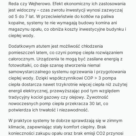
Reda czy Wejherowo. Efekt ekonomiczny ich zastosowania
jest widoczny – czas zwrotu inwestycji wynosi zazwyczaj
od 5 do 7 lat. W przeciwieństwie do kotłów na paliwa
kopalne, systemy te nie wymagają budowy komina ani
magazynu opału, co obniża koszty inwestycyjne budynku i
ciepłej wody.
Dodatkowym atutem jest możliwość chłodzenia
pomieszczeń latem, co czyni pompę ciepła rozwiązaniem
całorocznym. Urządzenia te mogą być zasilane energią z
fotowoltaiki, co daje szansę stworzenia niemal
samowystarczalnego systemu ogrzewania i przygotowania
ciepłej wody. Dzięki współczynnikowi COP > 3 pompa
ciepła dostarcza nawet trzykrotnie więcej ciepła niż zużytej
energii elektrycznej, przewyższając pod tym względem
tradycyjny kocioł gazowy czy olejowy. Żywotność
nowoczesnych pomp ciepła przekracza 30 lat, co
potwierdza ich trwałość i niezawodność.
W praktyce systemy te dobrze sprawdzają się w zimnym
klimacie, zapewniając stały komfort cieplny. Brak
konieczności zakupu opału oraz brak emisji CO2 przynosi