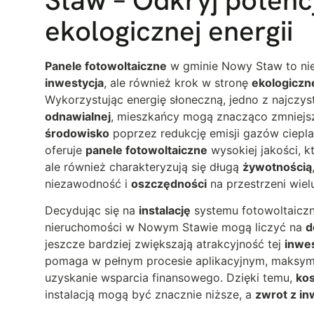
ekologicznej energii
Panele fotowoltaiczne
w gminie Nowy Staw to ni
inwestycja
, ale również krok w stronę
ekologiczn
Wykorzystując energię słoneczną, jedno z najczy
odnawialnej
, mieszkańcy mogą znacząco zmniejs
środowisko
poprzez redukcję emisji gazów cieplar
oferuje
panele fotowoltaiczne
wysokiej jakości, kt
ale również charakteryzują się długą
żywotnością
niezawodność i
oszczędności
na przestrzeni wielu
Decydując się na
instalację
systemu fotowoltaiczn
nieruchomości w Nowym Stawie mogą liczyć na
d
jeszcze bardziej zwiększają atrakcyjność tej
inwes
pomaga w pełnym procesie aplikacyjnym, maksyma
uzyskanie wsparcia finansowego. Dzięki temu,
kos
instalacją mogą być znacznie niższe, a
zwrot z in