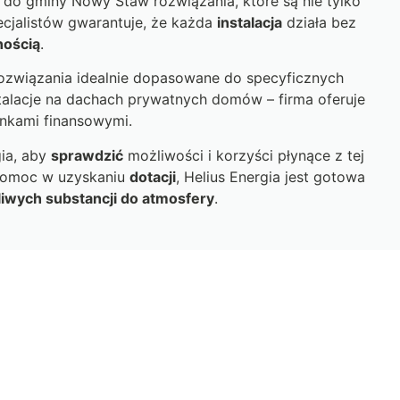
do gminy Nowy Staw rozwiązania, które są nie tylko
cjalistów gwarantuje, że każda
instalacja
działa bez
nością
.
ozwiązania idealnie dopasowane do specyficznych
talacje na dachach prywatnych domów – firma oferuje
unkami finansowymi.
gia, aby
sprawdzić
możliwości i korzyści płynące z tej
 pomoc w uzyskaniu
dotacji
, Helius Energia jest gotowa
liwych substancji do atmosfery
.