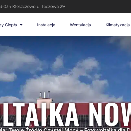
3-034 Kleszczewo ul.Teczowa 29
y Ciepła
Instalacje
Wentylacja
Klimatyzacja
LTAIKA NO
ia: Twoje Źródło Czystej Mocy – Fotowoltaika dla 