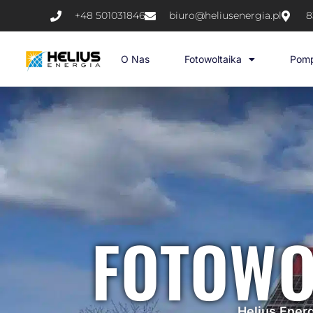
+48 501031846
biuro@heliusenergia.pl
8
O Nas
Fotowoltaika
Pomp
FOTOWO
Helius Energ