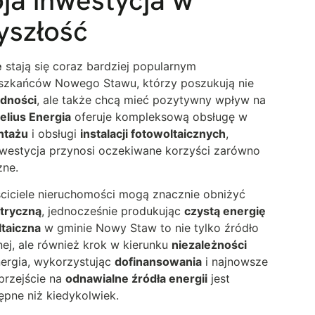
yszłość
e
stają się coraz bardziej popularnym
szkańców Nowego Stawu, którzy poszukują nie
dności
, ale także chcą mieć pozytywny wpływ na
elius Energia
oferuje kompleksową obsługę w
ntażu
i obsługi
instalacji fotowoltaicznych
,
nwestycja przynosi oczekiwane korzyści zarówno
zne.
ściciele nieruchomości mogą znacznie obniżyć
ktryczną
, jednocześnie produkując
czystą energię
taiczna
w gminie Nowy Staw to nie tylko źródło
nej, ale również krok w kierunku
niezależności
nergia, wykorzystując
dofinansowania
i najnowsze
 przejście na
odnawialne źródła energii
jest
tępne niż kiedykolwiek.