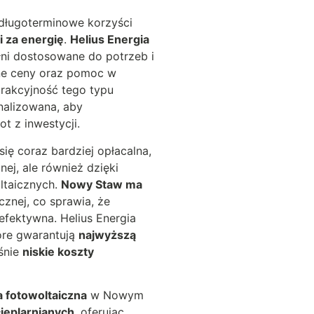
ługoterminowe korzyści
i za energię
.
Helius Energia
ełni dostosowane do potrzeb i
jne ceny oraz pomoc w
atrakcyjność tego typu
nalizowana, aby
t z inwestycji.
się coraz bardziej opłacalna,
nej, ale również dzięki
ltaicznych.
Nowy Staw ma
cznej, co sprawia, że
efektywna. Helius Energia
óre gwarantują
najwyższą
śnie
niskie koszty
ja fotowoltaiczna
w Nowym
ieplarnianych
, oferując