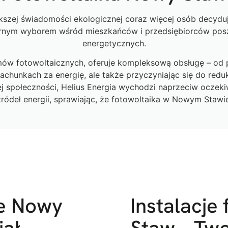
kszej świadomości ekologicznej coraz więcej osób decyduje
arnym wyborem wśród mieszkańców i przedsiębiorców pos
energetycznych.
ów fotowoltaicznych, oferuje kompleksową obsługę – od pro
achunkach za energię, ale także przyczyniając się do reduk
nej społeczności, Helius Energia wychodzi naprzeciw oczek
źródeł energii, sprawiając, że fotowoltaika w Nowym Staw
ne Nowy
Instalacje
jał
Staw – Two