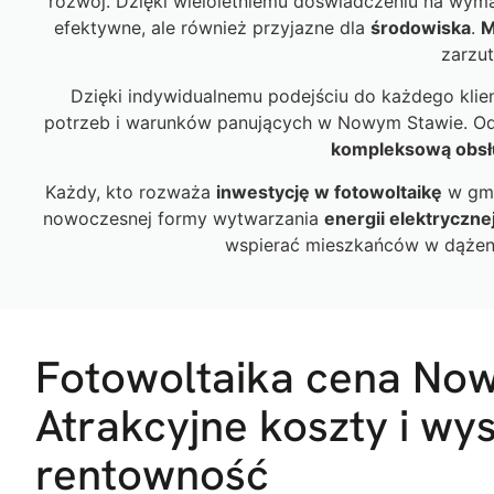
rozwój. Dzięki wieloletniemu doświadczeniu na wym
efektywne, ale również przyjazne dla
środowiska
.
M
zarzut
Dzięki indywidualnemu podejściu do każdego klien
potrzeb i warunków panujących w Nowym Stawie. O
kompleksową obs
Każdy, kto rozważa
inwestycję w fotowoltaikę
w gmi
nowoczesnej formy wytwarzania
energii elektryczne
wspierać mieszkańców w dąże
Fotowoltaika cena Now
Atrakcyjne koszty i wy
rentowność