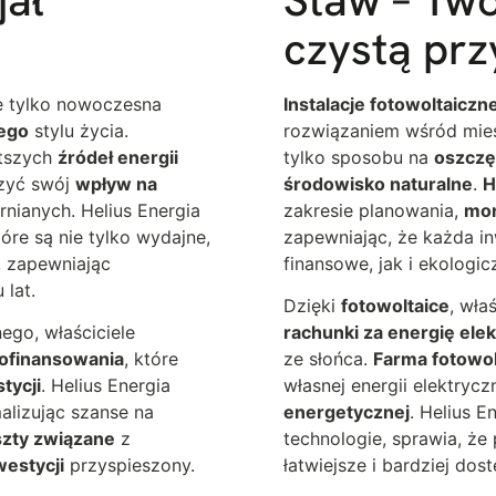
czystą prz
e tylko nowoczesna
Instalacje fotowoltaiczn
ego
stylu życia.
rozwiązaniem wśród mie
stszych
źródeł energii
tylko sposobu na
oszczę
zyć swój
wpływ na
środowisko naturalne
.
H
nianych. Helius Energia
zakresie planowania,
mo
óre są nie tylko wydajne,
zapewniając, że każda i
, zapewniając
finansowe, jak i ekologic
 lat.
Dzięki
fotowoltaice
, wła
ego, właściciele
rachunki za energię ele
ofinansowania
, które
ze słońca.
Farma fotowol
tycji
. Helius Energia
własnej energii elektrycz
lizując szanse na
energetycznej
. Helius E
zty związane
z
technologie, sprawia, że
westycji
przyspieszony.
łatwiejsze i bardziej dos