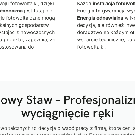
oju fotowoltaiki, dzięki
Każda
instalacja fotowol
słoneczna
jest tutaj nie
Energia to gwarancja wy
lacje fotowoltaiczne mogą
Energia odnawialna
w No
kalnych gospodarstw
decyzja, ale również inwe
zystając z nowoczesnych
doradztwo na każdym et
o projektu, zapewnia, że
wsparcie techniczne, co 
dostosowana do
fotowoltaiki.
Nowy Staw – Profesjonaliz
wyciągnięcie ręki
oltaicznych to decyzja o współpracy z firmą, która ceni 