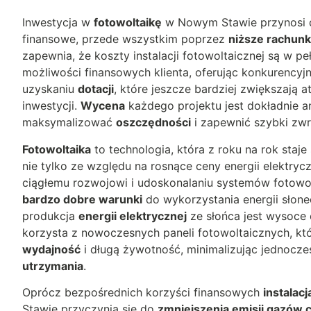
Inwestycja w
fotowoltaikę
w Nowym Stawie przynosi d
finansowe, przede wszystkim poprzez
niższe rachunk
zapewnia, że koszty instalacji fotowoltaicznej są w p
możliwości finansowych klienta, oferując konkurency
uzyskaniu
dotacji
, które jeszcze bardziej zwiększają 
inwestycji.
Wycena
każdego projektu jest dokładnie a
maksymalizować
oszczędności
i zapewnić szybki zwro
Fotowoltaika
to technologia, która z roku na rok staje 
nie tylko ze względu na rosnące ceny energii elektrycz
ciągłemu rozwojowi i udoskonalaniu systemów fotowo
bardzo dobre warunki
do wykorzystania energii słone
produkcja
energii elektrycznej
ze słońca jest wysoce 
korzysta z nowoczesnych paneli fotowoltaicznych, kt
wydajność
i długą żywotność, minimalizując jednocze
utrzymania
.
Oprócz bezpośrednich korzyści finansowych
instalac
Stawie przyczynia się do
zmniejszenia emisji gazów c