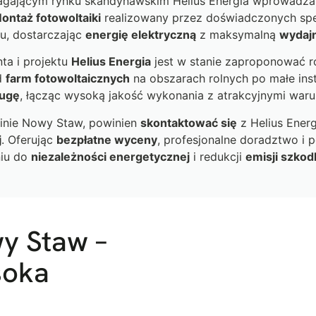
agającym rynku skandynawskim Helius Energia wprowadza 
ontaż fotowoltaiki
realizowany przez doświadczonych spe
u, dostarczając
energię elektryczną
z maksymalną
wydaj
ta i projektu
Helius Energia
jest w stanie zaproponować r
d
farm fotowoltaicznych
na obszarach rolnych po małe ins
ługę
, łącząc wysoką jakość wykonania z atrakcyjnymi war
nie Nowy Staw, powinien
skontaktować się
z Helius Ener
j
. Oferując
bezpłatne wyceny
, profesjonalne doradztwo i
niu do
niezależności energetycznej
i redukcji
emisji szkod
y Staw –
soka